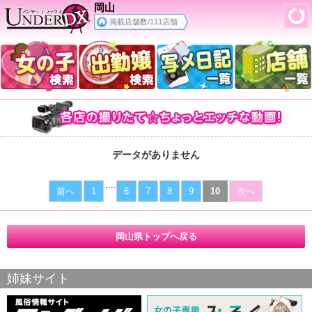
岡山
掲載店舗数/111店舗
データがありません
....
前へ
1
6
7
8
9
10
次へ
岡山県トップへ戻る
姉妹サイト