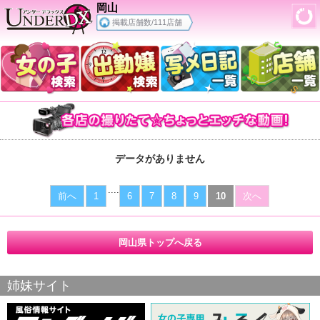
岡山
掲載店舗数/111店舗
データがありません
....
前へ
1
6
7
8
9
10
次へ
岡山県トップへ戻る
姉妹サイト