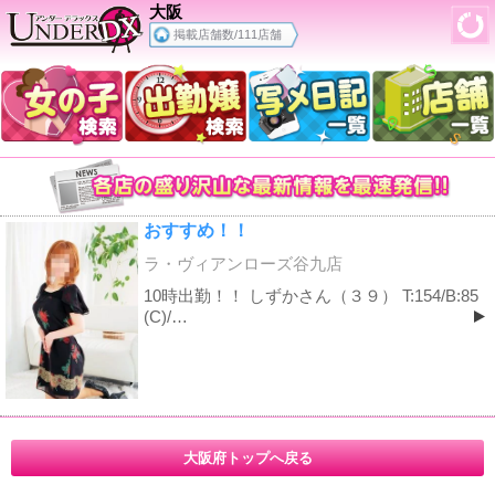
大阪
掲載店舗数/111店舗
おすすめ！！
ラ・ヴィアンローズ谷九店
10時出勤！！ しずかさん（３９） T:154/B:85
(C)/…
大阪府トップへ戻る